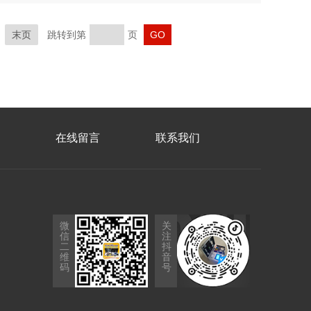
末页
跳转到第
页
在线留言
联系我们
微
关
信
注
二
抖
维
音
码
号