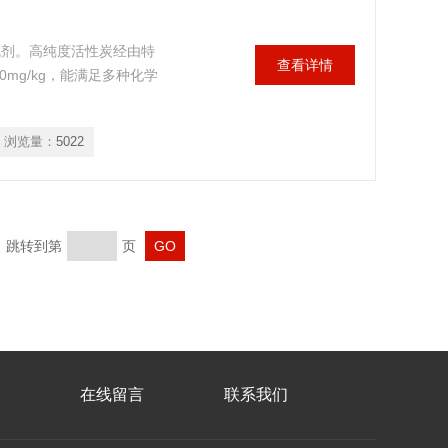
色剂。高纯度活性炭经由特
查看详情
0mg/kg，能满足多种化学
浏览量：
5022
页 跳转到第
页
在线留言
联系我们