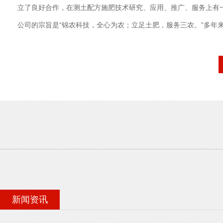
立了良好合作，在测土配方施肥技术研究、应用、推广、服务上有
公司的宗旨是“锦农科技，全心为农；立足土肥，服务三农。”多年
用仪器技术品牌！”其目的是将先进、科学、实用的农业检测仪器
领域，更好地为农业生产和国家粮食安全服务。公司基于我国农业
农业技术难以在基层推广应用的现状，从实际出发，立足于农业增
河南农业大学雄厚的科研实力，走产学研结合、科工贸一体化的发
的成果，自主研发了一系列实用型农业...
新闻资讯