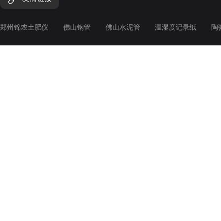
郑州锦农土肥仪
佛山钢管
佛山水泥管
温湿度记录纸
陶