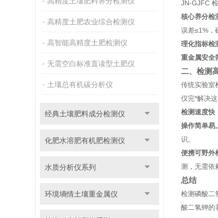
高精度土壤肥料养分检测仪
JN-GJF
核心养分检
高精度土肥农业综合检测仪
误差≤1%
高智能高精度土肥检测仪
理化指标检
重金属安全
无需空白标准直读型土肥仪
二、检测
土壤总有机碳分析仪
传统实验室
仪完*解决
检测速度快
经典土壤肥料成分检测仪
操作简单易
识。
化肥水溶肥有机肥检测仪
便携可野外
测，无需依
水质分析仪系列
总结
环境墒情土壤重金属仪
检测磷酸二
酸二氢钾的