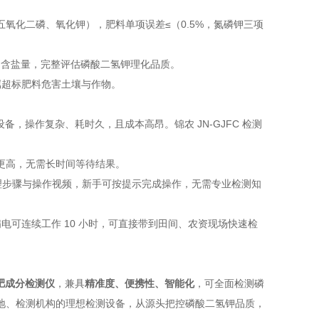
氧化二磷、氧化钾），肥料单项误差≤（0.5%，氮磷钾三项
水分、含盐量，完整评估磷酸二氢钾理化品质。
属超标肥料危害土壤与作物。
，操作复杂、耗时久，且成本高昂。锦农 JN-GJFC 检测
率更高，无需长时间等待结果。
前处理步骤与操作视频，新手可按提示完成操作，无需专业检测知
满电可连续工作 10 小时，可直接带到田间、农资现场快速检
机肥成分检测仪
，兼具
精准度、便携性、智能化
，可全面检测磷
地、检测机构的理想检测设备，从源头把控磷酸二氢钾品质，