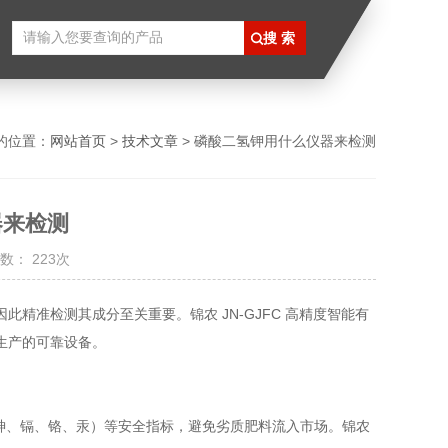
的位置：
网站首页
>
技术文章
> 磷酸二氢钾用什么仪器来检测
器来检测
数： 223次
精准检测其成分至关重要。锦农 JN-GJFC 高精度智能有
生产的可靠设备。
、砷、镉、铬、汞）等安全指标，避免劣质肥料流入市场。锦农