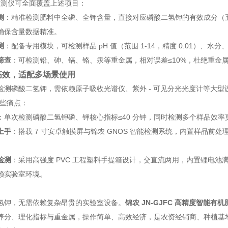
C 检测仪可全面覆盖上述项目：
测
：精准检测肥料中全磷、全钾含量，直接对应磷酸二氢钾的有效成分（五
，确保含量数据精准。
测
：配备专用模块，可检测样品 pH 值（范围 1-14，精度 0.01）、
筛查
：可检测铅、砷、镉、铬、汞等重金属，相对误差≤10%，杜绝重金
高效，适配多场景使用
检测磷酸二氢钾，需依赖原子吸收光谱仪、紫外 - 可见分光光度计等大型设备
这些痛点：
：单次检测磷酸二氢钾磷、钾核心指标≤40 分钟，同时检测多个样品效
上手
：搭载 7 寸安卓触摸屏与锦农 GNOS 智能检测系统，内置样品
检测
：采用高强度 PVC 工程塑料手提箱设计，交直流两用，内置锂电池
赖实验室环境。
氢钾，无需依赖复杂昂贵的实验室设备。
锦农 JN-GJFC 高精度智能有
养分、理化指标与重金属，操作简单、高效经济，是农资经销商、种植基