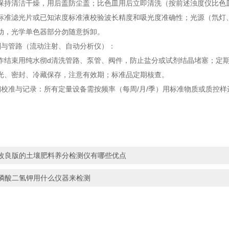
清洁干燥，用后盖防尘盖；比色皿用后立即清洗（按前述浊度仪比色皿
滤光片或已知浓度标准液校验波长精度和吸光度准确性；光源（氘灯
，光学单色器部分勿随意拆卸。
管路（流动注射、自动分析仪）：
束用纯水彻d清洗管路、泵管、阀件，防止盐分或试剂结晶堵塞；定期
密封、冷藏保存，注意有效期；标准品定期核查。
准与记录：所有定量设备需按频率（每周/月/季）用标准物质或质控样
改良版的土壤肥料养分检测仪有哪些优点
磷酸二氢钾用什么仪器来检测