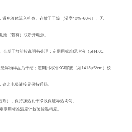
免液体流入机身。存放于干燥（湿度40%~60%）、无
电池（若有）或断开电源。
，长期干放前按说明书处理；定期用标准缓冲液（pH4.01、
样品后干结；定期用标准KCl溶液（如1413μS/cm）校
，参比电极液接界保持通畅。
剂），保持加热孔干净以保证导热均匀。
，定期用标准温度计校验控温精度。