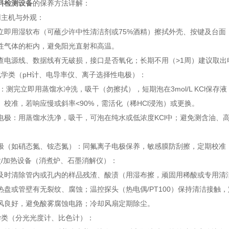
料检测设备
的保养方法详解：
主机与外观：
用湿软布（可蘸少许中性清洁剂或75%酒精）擦拭外壳、按键及台面，避
性气体的柜内，避免阳光直射和高温。
源线、数据线有无破损，接口是否氧化；长期不用（>1周）建议取出
类（pH计、电导率仪、离子选择性电极）：
测完立即用蒸馏水冲洗，吸干（勿擦拭），短期泡在3mol/L KCl保存液
.18）校准，若响应慢或斜率<90%，需活化（稀HCl浸泡）或更换。
：用蒸馏水洗净，吸干，可泡在纯水或低浓度KCl中；避免测含油、高悬浮物
如硝态氮、铵态氮）：同氟离子电极保养，敏感膜防刮擦，定期校准
加热设备（消煮炉、石墨消解仪）：
清除管内或孔内的样品残渣、酸渍（用湿布擦，顽固用稀酸或专用清洁
或管壁有无裂纹、腐蚀；温控探头（热电偶/PT100）保持清洁接触
好，避免酸雾腐蚀电路；冷却风扇定期除尘。
类（分光光度计、比色计）：