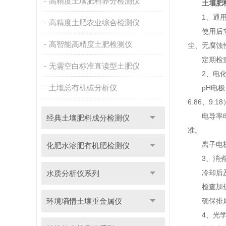
高精度土壤肥料养分检测仪
土壤肥
1、通用
高精度土肥农业综合检测仪
使用后立即
高智能高精度土肥检测仪
尘、无腐蚀
定期检查电
无需空白标准直读型土肥仪
2、电化学
土壤总有机碳分析仪
pH电极：
6.86、9
电导率电极
经典土壤肥料成分检测仪
准。
离子电极（
化肥水溶肥有机肥检测仪
3、消煮/
冷却后及时
水质分析仪系列
检查加热盘
环境墒情土壤重金属仪
确保排风良
4、光学