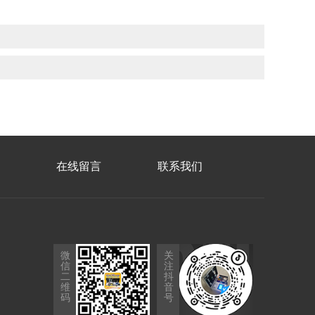
在线留言
联系我们
微
关
信
注
二
抖
维
音
码
号