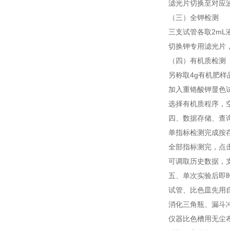
滤光片切换至对应波
（三）全钾检测
三支试管各取2mL液
切换钾专用滤光片，
（四）有机质检测
另称取4g有机肥样品
加入重铬酸钾显色试
选择有机质程序，空
四、数据存储、查询
单指标检测完成按存
全部指标测完，点击打
可调取历史数据，支
五、单次实验后即
试管、比色皿先用自来
消化三角瓶、漏斗冲
仪器比色槽用无尘布