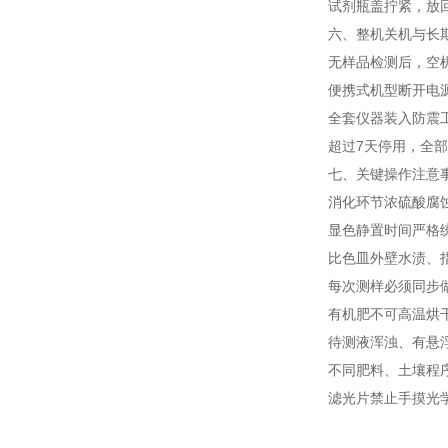
试剂瓶盖拧紧，放回阴
六、整机关机与长期
无样品检测后，空机
便携式机型断开电源
全套仪器装入防震工具
超过7天停用，全部显
七、关键操作注意
消化环节浓硫酸腐蚀
显色静置时间严格统一
比色皿外壁水渍、指
每次测样必须同步做
有机肥不可高温烘干
待测液浑浊、有悬浮
不同肥料、土壤程序
滤光片禁止手摸光学