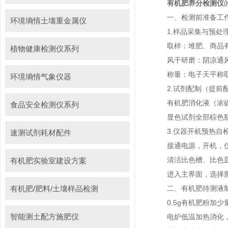
有机肥养分检测仪
一、检测前准备工
环境墒情土壤重金属仪
1.样品采集与预处
取样：堆肥、商品有机
植物健康检测仪系列
风干研磨：阴凉通风自
称量：电子天平称取0.
环境墒情气象仪器
2.试剂配制（提前配
有机肥消化液（浓硫酸
食品安全检测仪系列
显色试剂全部棕色瓶避
3.仪器开机预热自
速测试剂耗材配件
接通电源，开机，仪器
清洁比色槽、比色皿
有机肥实验室建设方案
进入主界面，选择肥
有机肥/肥料/土壤样品检测
二、有机肥待测液制备
0.5g有机肥粉加少量
智能测土配方施肥仪
电炉低温加热消化，保