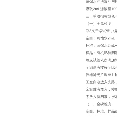
蒸馏水冲洗漏斗与瓶壁
吸取2mL滤液至10
三、单项指标显色与
（一）全氮检测
取3支干净试管，编号
空白：蒸馏水2mL
标准：蒸馏水2mL+
样品：有机肥待测液
每支试管依次滴加氮1#
全部溶液转移至比色
仪器滤光片调至1通
①空白液放入光路，按
②标准液放入，校准
③放入待测液，屏幕
（二）全磷检测
空白、标准、样品试管各