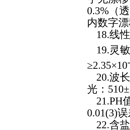
0.3%
（透
内数字漂
18.
线性
19.
灵敏
≥
2.35
×
10
20.
波
光：
510
±
21.PH
0.01(3)
误
22.
含