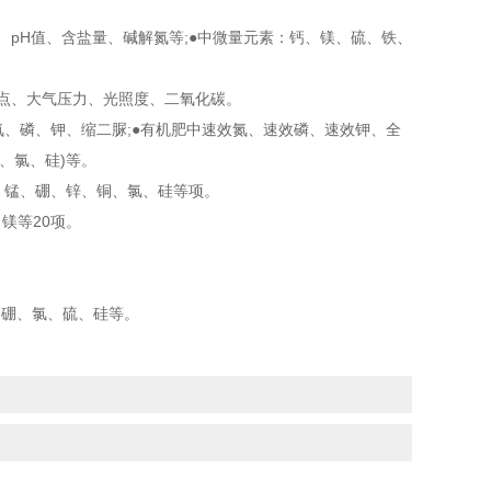
pH值、含盐量、碱解氮等;●中微量元素：钙、镁、硫、铁、
点、大气压力、光照度、二氧化碳。
氮、磷、钾、缩二脲;●有机肥中速效氮、速效磷、速效钾、全
、氯、硅)等。
、锰、硼、锌、铜、氯、硅等项。
镁等20项。
硼、氯、硫、硅等。