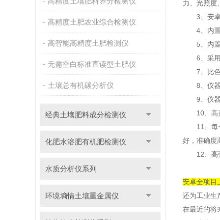
高精度土壤肥料养分检测仪
力、光照度
3、安卓智
高精度土肥农业综合检测仪
4、内置作
高智能高精度土肥检测仪
5、内置植
6、采用精
无需空白标准直读型土肥仪
7、比色槽
土壤总有机碳分析仪
8、仪器具
9、仪器内
10、高灵
经典土壤肥料成分检测仪
11、每个
好，准确度
化肥水溶肥有机肥检测仪
12、高强
水质分析仪系列
安卓全项目土壤
环境墒情土壤重金属仪
还为工业生
在最近的将