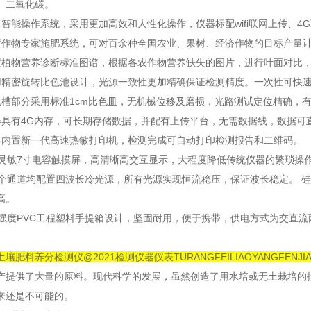
、二氧化碳。
能操作系统，采用更加高效和人性化操作，仪器标配wifi联网上传、4G
物专家施肥系统，可对百余种全国农业、果树、经济作物的目标产量计
物营养诊断标准图谱，根据各农作物营养缺失的图片，进行叶面对比，
密旋转比色池设计，光源一致性更加精确保证检测精度。一次性可快速
部分采用标准1cm比色皿，无机械位移及磨损，光路测试定位精确，有
有4G内存，可长期存储数据，并配有上传平台，无需数据线，数据可
置新一代高速热敏打印机，检测完成可自动打印检测报告和二维码。
敏7寸电容触摸屏，高清晰高交互显示，大程度降低传统仪器的繁琐操
通道均配置四波长冷光源，所有光源实现恒流稳压，保证波长稳定。 硅
高。
度PVC工程塑料手提箱设计，坚固耐用，便于携带，供电方式为交直流
肥料养分检测仪@2021检测仪器仪表TURANGFEILIAOYANGFENJIAN
产提供了大量的原料。现代科学的发展，虽然创造了用水培或无土栽培的
来还是不可能的。