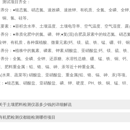
测试项目齐全：
分：●铵态氮、硝态氮、速效磷、速效钾、有机质、全氮、全磷、全钾、
、铜、氯、硅等。
素：●容积含水率、土壤温度、土壤电导率、空气温度、空气湿度、露
分：●单质化肥中的氮、磷、钾;●复(混)合肥及尿素中的铵态氮、硝态
全钾、有机质，各种腐植酸、微量元素(钙、镁、硫、铁、锰、硼、锌、铜
分：●植株中的氮素、磷素、钾素;硝酸盐、亚硝酸盐;钙、镁、硫、铁
分：全氮、全磷、全钾、还原糖、水溶性总糖、硼、锰、铁、铜、钙、
肥料重金属：铅、铬、镉、砷、汞等近十种重金属。
水果、蔬菜等):硝酸盐、亚硝酸盐、重金属(铅、铬、镉、砷、汞)等项。
●铵态氮、硝酸盐、亚硝酸盐、磷、钾、硬度、PH、铁、铜、锰、锌、
关于土壤肥料检测仪器多少钱的详细解说
有机肥检测仪都能检测哪些项目