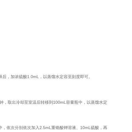
1.0mL
释后，加浓硫酸
，以蒸馏水定容至刻度即可。
100mL
钟，取出冷却至室温后转移到
容量瓶中，以蒸馏水定
2.5mL
10mL
中，依次分别依次加入
重铬酸钾溶液、
硫酸，再