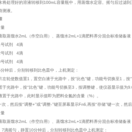
100mL
水将处理好的溶液转移到
容量瓶中，用蒸馏水定容。摇匀后过滤到
待测液。
骤
含量
2mL
2mL+1
吸取蒸馏水
（作空白用）、蒸馏水
滴肥料养分混合标准储备液
1
4
号试剂
滴
2
4
号试剂
滴
3
4
号试剂
滴
5
分钟后，分别转移到比色皿中，上机测定：
1
1
片左轮使数值置
，置空白液于光路中，按“比色”键，功能号切换至
，按
3
9.
置于光路中，按“比色”键，功能号切换至
，按调整键，使仪器显示值为
%
液置于光路中，此时显示值即为肥料全氮的含量（
）。
+
-
Fn6,
一次，然后按“调整
”或“调整
”键至屏幕显示
再按“存储”键一次，然
含量
2mL
2mL+1
吸取蒸馏水
（作空白用）、蒸馏水
滴肥料养分混合标准储备液
7
10
滴
摇匀，静置
分钟后，分别转移到比色皿中上机测定：