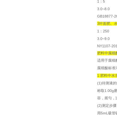
1
5
：
3.0~8.0
GB18877-2
3
叶面肥、
1
250
：
3.0~9.0
NY1107-20
肥料中腐殖
适用于腐殖
腐殖酸标准
1.
肥料中水
(1)
待测液的
1.00g
称取
容，摇匀，
(2)
测定步骤
5mL
用
吸管