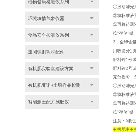
植物健康检测仪系列
①拨动滤光
②将标准液
环境墒情气象仪器
③再将待测
按“存储”键
食品安全检测仪系列
3
．全钾含
用吸管分别
速测试剂耗材配件
1
肥料钾
号
有机肥实验室建设方案
2
肥料钾
号
充分摇匀，
有机肥/肥料/土壤样品检测
①拨动滤光
②将标准液
智能测土配方施肥仪
③再将待测
按“存储”键
注意：测试
有机肥中有