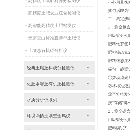
高精度土壤肥料养分检测仪
小心用蒸馏
摇匀后即为
高精度土肥农业综合检测仪
二、测定步
高智能高精度土肥检测仪
1
．测全氮
用吸管分别
无需空白标准直读型土肥仪
肥料铵态氮
土壤总有机碳分析仪
肥料铵态氮
肥料铵态氮
经典土壤肥料成分检测仪
摇匀，静置
①拨动滤光
化肥水溶肥有机肥检测仪
②将标准液
③再将待测
水质分析仪系列
按“存储”键
2
．测全磷
环境墒情土壤重金属仪
用吸管分别
肥料磷试剂