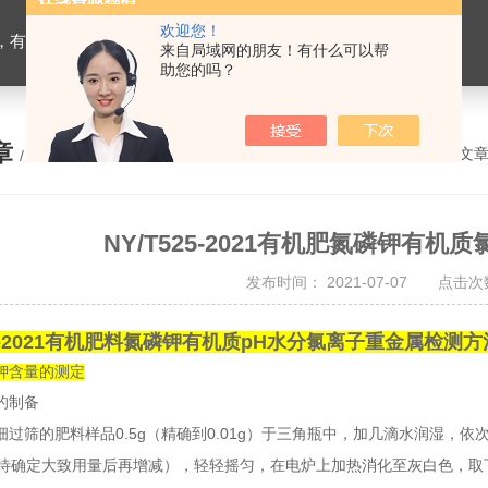
欢迎您！
设备，生物有机肥检测仪器，有机肥化验仪，有机肥实验室建设
来自局域网的朋友！有什么可以帮
助您的吗？
章
您的位置：
网站首页
>
技术文
/ ARTICLE
NY/T525-2021有机肥氮磷钾有
发布时间： 2021-07-07 点击次数
-2021
有机肥料氮磷钾
有机质
pH
水分
氯离
子重金属检测方
钾含量的测定
的制备
0.5g
0.01g
细过筛的肥料样品
（精确到
）于三角瓶中，加几滴水润湿，依
待确定大致用量后再增减），轻轻摇匀，在电炉上加热消化至灰白色，取