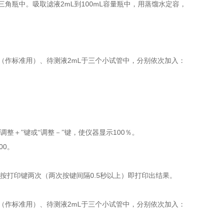
2mL
100mL
三角瓶中。吸取滤液
到
容量瓶中，用蒸馏水定容，
2mL
（作标准用）、待测液
于三个小试管中，分别依次加入：
100
“调整＋”键或“调整－”键，使仪器显示
％。
00
。
0.5
后按打印键两次（两次按键间隔
秒以上）即打印出结果。
2mL
（作标准用）、待测液
于三个小试管中，分别依次加入：