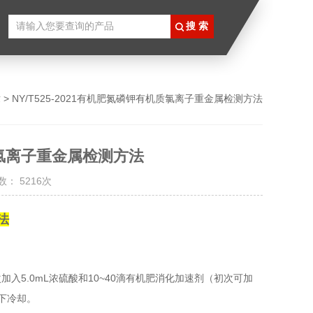
章
> NY/T525-2021有机肥氮磷钾有机质氯离子重金属检测方法
机质氯离子重金属检测方法
： 5216次
法
5.0mL
10~40
次加入
浓硫酸和
滴有机肥消化加速剂（初次可加
下冷却。