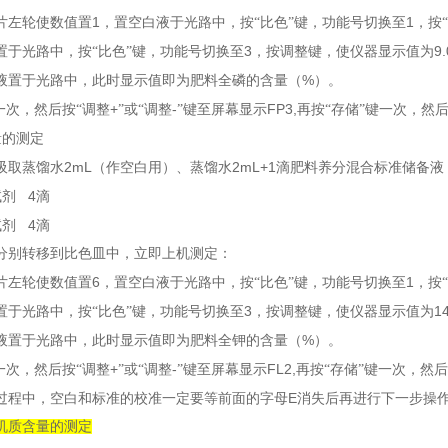
1
1
片左轮使数值置
，置空白液于光路中，按“比色”键，功能号切换至
，按
3
9.
置于光路中，按“比色”键，功能号切换至
，按调整键，使仪器显示值为
%
液置于光路中，此时显示值即为肥料全磷的含量（
）。
+
-
FP3,
一次，然后按“调整
”或“调整
”键至屏幕显示
再按“存储”键一次，然
量的测定
2mL
2mL+1
吸取蒸馏水
（作空白用）、蒸馏水
滴肥料养分混合标准储备液
4
试剂
滴
4
试剂
滴
分别转移到比色皿中，立即上机测定：
6
1
片左轮使数值置
，置空白液于光路中，按“比色”键，功能号切换至
，按
3
1
置于光路中，按“比色”键，功能号切换至
，按调整键，使仪器显示值为
%
液置于光路中，此时显示值即为肥料全钾的含量（
）。
+
-
FL2,
一次，然后按“调整
”或“调整
”键至屏幕显示
再按“存储”键一次，然
E
过程中，空白和标准的校准一定要等前面的字母
消失后再进行下一步操
机质含量的测定