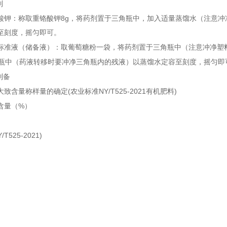
制
8g
酸钾：称取重铬酸钾
，将药剂置于三角瓶中，加入适量蒸馏水（注意冲
至刻度，摇匀即可。
标准液（储备液）：取葡萄糖粉一袋，将药剂置于三角瓶中（注意冲净塑
瓶中（药液转移时要冲净三角瓶内的残液）以蒸馏水定容至刻度，摇匀即
制备
(
NY/T525-2021
)
大致含量称样量的确定
农业标准
有机肥料
%
含量（
）
）
Y/T525-2021)