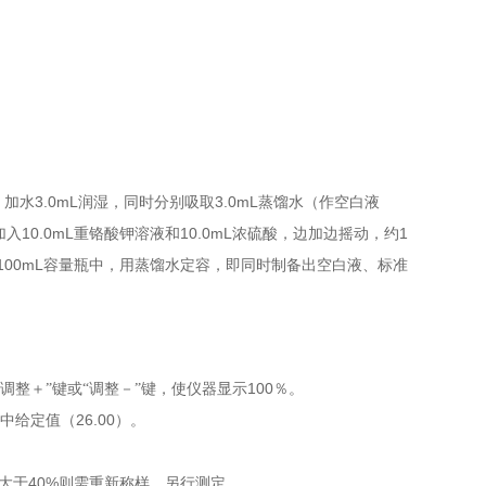
3.0mL
3.0mL
，加水
润湿，同时分别吸取
蒸馏水（作空白液
10.0mL
10.0mL
1
加入
重铬酸钾溶液和
浓硫酸，边加边摇动，约
100mL
容量瓶中，用蒸馏水定容，即同时制备出空白液、标准
100
“调整＋”键或“调整－”键，使仪器显示
％。
26.00
中给定值（
）。
40%
大于
则需重新称样，另行测定。