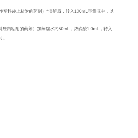
100mL
净塑料袋上粘附的药剂）*溶解后，转入
容量瓶中，以
50mL
1.0mL
料袋内粘附的药剂）加蒸馏水约
，浓硫酸
，转入
可。