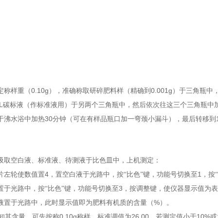
0.10g
0.001g
定称样重（
），准确称取研碎肥料样（精确到
）于三角瓶中
L
碳标液（作标准液用）于另两个三角瓶中，然后依次往这三个三角瓶中
30
于沸水浴中加热
分钟（可在有样品瓶口加一弯颈小漏斗），最后转移到
。
吸取空白液、标准液、待测液于比色皿中，上机测定：
4
1
片左轮使数值置
，置空白液于光路中，按“比色”键，功能号切换至
，按
3
置于光路中，按“比色”键，功能号切换至
，按调整键，使仪器显示值为表
%
液置于光路中，此时显示值即为肥料有机质的含量（
）。
0.10g
26.00
10%
知其含量，可先按称
称样，标准调值为
，若测定值小于
或