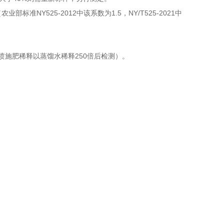
NY525-2012
1.5
NY/T525-2021
（农业部标准
中该系数为
，
中
250
喷施肥稀释以蒸馏水稀释
倍后检测）。