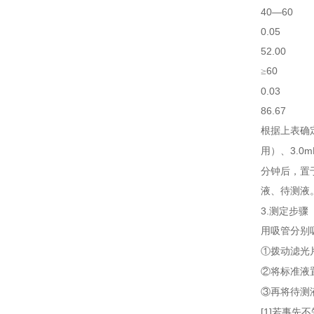
40—60
0.05
52.00
60
≥
0.03
86.67
根据上表确
3.0m
用）、
分钟后，置
液、待测液
3.
测定步骤
用吸管分别
①拨动滤光
②将标准液
③再将待测
[
1]
若事先不