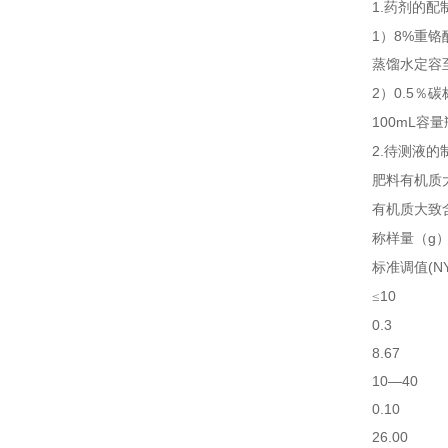
1.
药剂的配
1
8%
）
重铬
蒸馏水定容
2
0.5
）
％碳
100mL
容量
2.
待测液的
肥料有机质
有机质大致
g
称样量（
(N
标准调值
10
≤
0.3
8.67
10—40
0.10
26.00