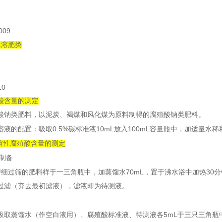
009
水溶肥类
10
酸含量的测定
酸钠类肥料，以泥炭、褐煤和风化煤为原料制得的腐殖酸钠类肥料。
0.5%
10mL
100mL
溶液的配置：吸取
碳标准液
放入
容量瓶中，加适量水稀
溶性腐殖酸含量的测定
制备
70mL
30
磨细过筛的肥料样于一三角瓶中，加蒸馏水
，置于沸水浴中加热
分
过滤（弃去最初滤液），滤液即为待测液。
5mL
吸取蒸馏水（作空白液用）、腐殖酸标准液、待测液各
于三只三角瓶