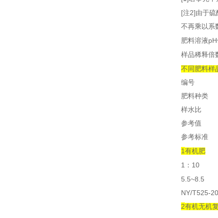
[
2]
注
由于硫
不再乘以系
pH
肥料溶液
样品稀释倍
不同肥料样
编号
肥料种类
样水比
参考值
参考标准
1
有机肥
1
10
：
5.5~8.5
NY/T525-2
2
有机无机