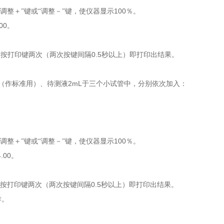
100
“调整＋”键或“调整－”键，使仪器显示
％。
00
。
0.5
后按打印键两次（两次按键间隔
秒以上）即打印出结果。
2mL
（作标准用）、待测液
于三个小试管中，分别依次加入：
100
“调整＋”键或“调整－”键，使仪器显示
％。
4.00
。
0.5
后按打印键两次（两次按键间隔
秒以上）即打印出结果。
作。