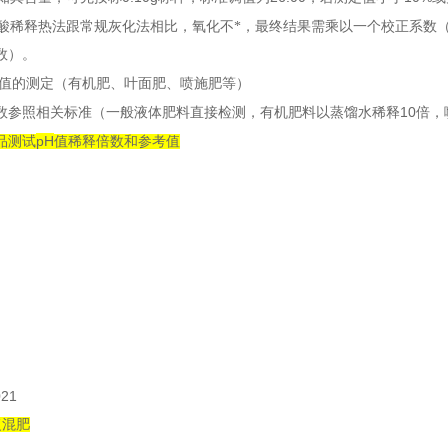
酸稀释热法跟常规灰化法相比，氧化不*，最终结果需乘以一个校正系数
数）。
值的测定（有机肥、叶面肥、喷施肥等）
10
数参照相关标准（一般液体肥料直接检测，有机肥料以蒸馏水稀释
倍，
pH
品测试
值稀释倍数和参考值
021
复混肥