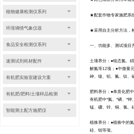
植物健康检测仪系列
★配套作物专家施肥系统
环境墒情气象仪器
★采用自主分析方法，
食品安全检测仪系列
一、功能多、测试项目
速测试剂耗材配件
土壤养分：●铵态氮、硝
解氮等12项；●中微
砷、镍、铝、氟、钛、
有机肥实验室建设方案
肥料养分：●单质化肥
有机肥/肥料/土壤样品检测
有机肥中*氮、*磷、*
锰、硼、锌、铜、氯、
智能测土配方施肥仪
植株养分：●植株中的
硅、钼等项。