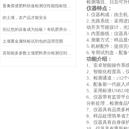
检测项目。日后可升
畜禽粪便肥料快速检测仪性能指标技术参数
仪器特点：
1. 仪器构成：由
的土壤，农产品才能安全
2. 光路系统：采
动开关节能设计，光
别让您的设备成为短板！有机肥养分检测仪的高效保养秘诀
3. 内置曲线：仪
4. 测量方式：样品
土壤重金属快检试剂包的适用范围
5. 耗材配件：提
6. 专用试剂盒：
高智能多参数土壤肥料养分检测仪到底该如何选购？
功能介绍：
1、安卓智能操作系
2、智能化程度高，
3、检测通道：≥1
4、配备新一代嵌入
5、采用标准USB2
6、仪器带有监管平
分析处理，检测食品
7、仪器具有品类多
8、样品处理简单省
9、仪器具有自身保
10、仪器具有重新