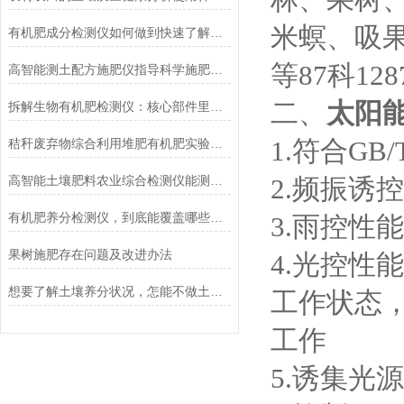
米螟、吸
有机肥成分检测仪如何做到快速了解土壤养分？
等87科12
高智能测土配方施肥仪指导科学施肥技巧生长效果好
二、
太阳
拆解生物有机肥检测仪：核心部件里藏着哪些检测“硬实力”？
1.符合GB
秸秆废弃物综合利用堆肥有机肥实验室检测仪器设备
高智能土壤肥料农业综合检测仪能测什么项目
2.频振诱
有机肥养分检测仪，到底能覆盖哪些场景？这份实用清单说透了
3.雨控性
果树施肥存在问题及改进办法
4.光控
想要了解土壤养分状况，怎能不做土壤检测！
工作状态
工作
5.诱集光