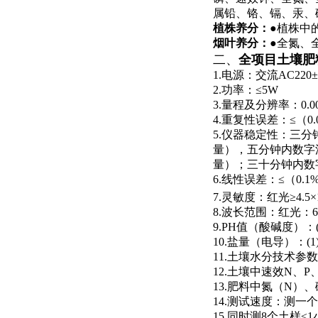
属铅、铬、镉、汞、
植株养分：
●
植株中
烟叶养分：
●
全氮、
二、
全项目土壤肥
1.电源：交流AC220±
2.功率：≤5W
3.量程及分辨率：0.001
4.重复性误差：≤（0.
5.仪器稳定性：三分
量），五分钟内数字漂
量）；三十分钟内数字
6.线性误差：≤（0.1
7.灵敏度：红光≥4.5×
8.波长范围：红光：68
9.PH值（酸碱度）：(
10.盐量（电导）：(1
11.土壤水分技术参数
12.土壤中速效N、
13.肥料中氮（N）
14.测试速度：测一
15.同时测8个土样