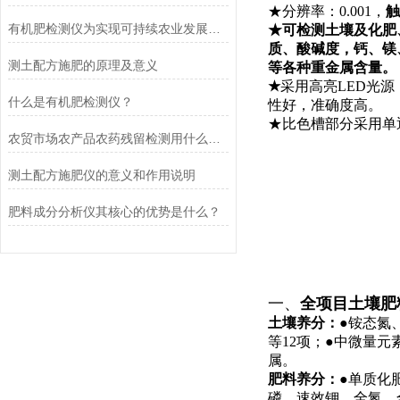
★分辨率：0.001，
触
有机肥检测仪为实现可持续农业发展做出更大贡献
★可检测土壤及化肥
质、酸碱度，钙、镁
测土配方施肥的原理及意义
等各种重金属含量。
★
采用高亮LED光
什么是有机肥检测仪？
性好，准确度高。
★比色槽部分采用单
农贸市场农产品农药残留检测用什么仪器好
测土配方施肥仪的意义和作用说明
肥料成分分析仪其核心的优势是什么？
一、
全项目土壤肥
土壤养分：
●铵态氮
等12项；●中微量
属。
肥料养分：
●单质化
磷、速效钾、全氮、