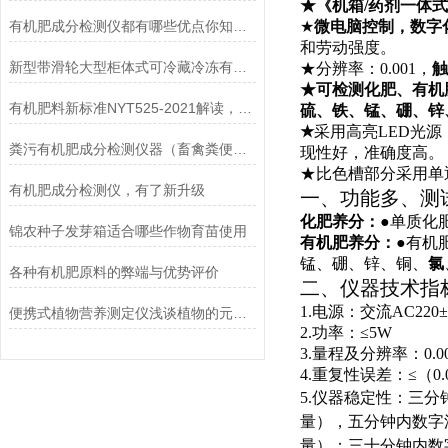
★《机箱
/
药剂一体式
有机肥成分检测仪都有哪些优点你知道吗？
★
微电脑控制，数字
和劳动强度。
新型带滑轮大型柜体式可冷藏冷冻有机肥检测仪粪污养分检测设备
★分辨率：
0.001
，
触
★可检测化肥、有机
有机肥料新标准NYT525-2021解读，有机肥12项常规检测
硫、铁、锰、硼、锌
★
采用高亮
LED
光源
粪污有机肥成分检测仪器（畜禽粪便肥料含量分析仪）
现性好，准确度高。
★比色槽部分采用单
有机肥成分检测仪，有了新升级
一、功能多、测
化肥养分：
●单质化
锦农种子发芽箱适合哪些作物育苗使用
有机肥养分：
●有机
锰、硼、锌、铜、
氯
各种有机肥原料的弊端与优势评价
二、仪器技术指
1.
电源：交流
AC220
±
便携式植物营养测定仪浅谈植物的元素应用
2.
功率：≤
5W
3.
量程及分辨率：
0.0
4.
重复性误差：≤（
0
5.
仪器稳定性：三分
量），五分钟内数字
量）；三十分钟内数