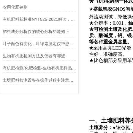
★《机箱
/
药剂一体式
农用化肥鉴别
★
搭载锦农GNOS智
外流动测试，降低操
有机肥料新标准NYT525-2021解读，有机肥12项常规检测
★分辨率：
0.001
，
触
★可检测土壤及化肥
肥料成分分析仪的核心分析功能如下
质、酸碱度，钙、镁
等各种重金属含量。
叶子颜色有变化，叶绿素测定仪帮您时时监测
★
采用高亮
LED
光源
性好，准确度高。
生物有机肥检测方法及仪器有哪些
★比色槽部分采用单
有机肥检测/化肥检测-生物有机肥样品送检
土壤肥料检测设备在操作过程中注意事项
一、
土壤肥料养
土壤养分：
●铵态氮