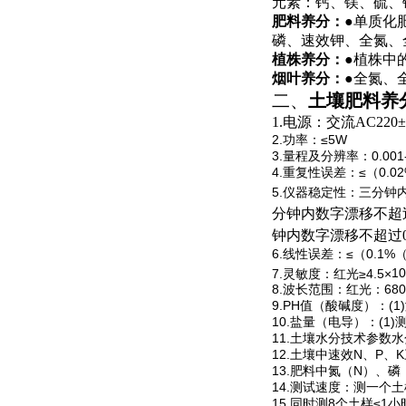
元素：钙、镁、硫、
肥料养分：
●单质化
磷、速效钾、全氮、
植株养分：
●
植株中
烟叶养分：
●
全氮、
二、
土壤肥料养
1.
电源：交流
AC220
±
2.
功率：≤
5W
3.
量程及分辨率：
0.001
4.
重复性误差：≤
（0.0
5.
仪器稳定性：三分钟
分钟内数字漂移不超过
钟内数字漂移不超过0
6.
线性误差：≤（0.1
%
7.
灵敏度：红光≥
4.5
×
10
8.
波长范围：红光：
680
9.PH
值（酸碱度）：
(1)
10.
盐量（电导）：
(1)
11.
土壤水分技术参数水
12.
土壤中速效
N
、
P
、
K
13.
肥料中氮（
N
）、磷
14.
测试速度：测一个土
15.
同时测
8
个土样≤
1
小