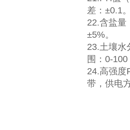
差：±0.1
22.含盐量
±5%。
23.土壤
围：0-10
24.高强
带，供电