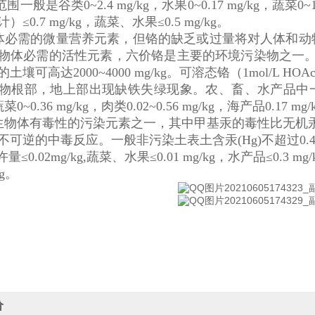
量范围一般是谷类0~2.4 mg/kg，水果0~0.17 mg/kg，
≤0.7 mg/kg，蔬菜、水果≤0.5 mg/kg。
必需的微量营养元素，但铬的缺乏或过量将对人体和动
物体必需的活性元素，六价铬是主要的环境污染物之一。表土一
土壤可高达2000~4000 mg/kg。可溶态铬（1mol/L HO
物根部，地上部出现缺铁失绿现象。农、畜、水产品中一般铬含量
蔬菜0~0.36 mg/kg，肉类0.02~0.56 mg/kg，海产品0.17
物体有毒性的污染元素之一，其中甲基汞的毒性比无机
可逆的中毒反应。一般非污染土表土含汞(Hg)不超过0.4mg
许量≤0.02mg/kg,蔬菜、水果≤0.01 mg/kg，水产品≤0.3
kg。
价