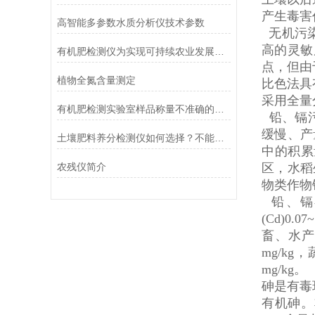
产生毒害
高智能多参数水质分析仪技术参数
无机污染
高的灵敏
有机肥检测仪为实现可持续农业发展做出更大贡献
点，但由
植物全氮含量测定
比色法具
采用全量
有机肥检测实验室样品称量不准确的原因分析
铅、镉污
缓慢、产
土壤肥料养分检测仪如何选择？不能光看外表
中的积累
农残仪简介
区，水稻
物类作物
铅、镉在
(Cd)0
畜、水产品
mg/kg，
mg/kg。
砷是有毒
有机砷。非