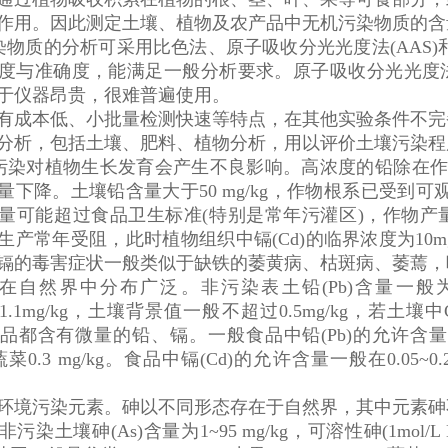
作用。因此测定土壤、植物及农产品中无机污染物质的含
物质的分析可采用比色法、原子吸收分光光度法(AAS)和
度与准确度，能满足一般分析要求。原子吸收分光光度法(A
于仪器昂贵，很难普遍使用。
有成本低、小批量检测快速等特点，在其他实验条件不完
分析，包括土壤、肥料、植物分析，用以评价土壤污染程
染对植物生长发育会产生不良影响。高浓度的铅除在作
量下降。土壤铅含量大于50 mg/kg，作物根系已受到可观
量可能超过食品卫生标准(特别是常年污灌区)，作物产
生产常年受阻，此时植物组织中镉(Cd)的临界浓度为10mg/
镉的毒害症状一般类似于缺铁的萎黄病、枯斑病、萎蔫，
自然界中分布广泛。非污染表土铅(Pb)含量一般为3~189
.07~1.1mg/kg，土壤背景值一般不超过0.5mg/kg，
都含有微量的铅、镉。一般食品中铅(Pb)的允许含量在0.5~2
蔬菜0.3 mg/kg。食品中镉(Cd)的允许含量一般在0.05~0.
环境污染元素。砷以不同形态存在于自然界，其中元素砷
污染土壤砷(As)含量为1~95 mg/kg，可溶性砷(1mol/L