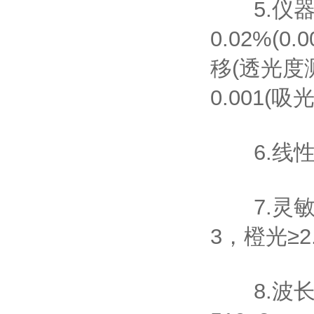
5.仪器
0.02%
移(透光度
0.001(
6.线性误差
7.灵敏度：
3，橙光≥2.
8.波长范