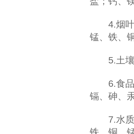
盐；钙、
4.烟叶
锰、铁、铜
5.土壤
6.食品(
镉、砷、汞
7.水质
铁、铜、