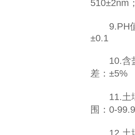
510±2nm
9.PH值(
±0.1
10.含盐量
差：±5%
11.土壤
围：0-99
12.土