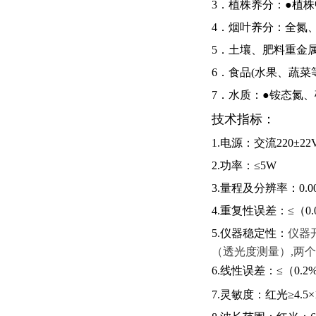
3．植株养分：●植
4．烟叶养分：全氮
5．土壤、肥料重金
6．食品
(
水果、蔬菜
7．水质：●铵态氮
技术指标：
1.电源：交流
220
±
22
2.功率：≤
5W
3.量程及分辨率：
0.0
4.重复性误差：≤（
0
5.仪器稳定性：
仪器
（透光度测量）,两个
6.线性误差：≤（
0.2
7.灵敏度：红光≥
4.5
×