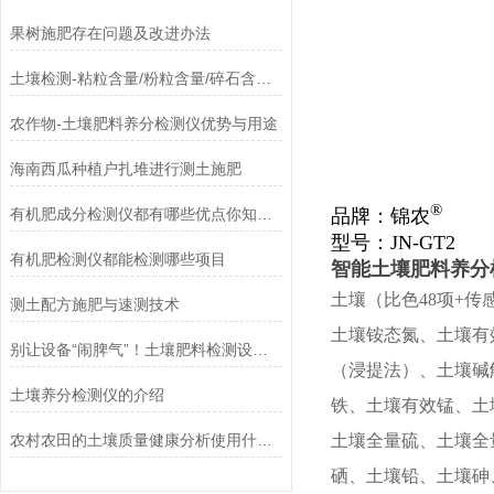
果树施肥存在问题及改进办法
土壤检测-粘粒含量/粉粒含量/碎石含量/Caco3
农作物-土壤肥料养分检测仪优势与用途
海南西瓜种植户扎堆进行测土施肥
®
有机肥成分检测仪都有哪些优点你知道吗？
品牌：
锦农
型号：
JN-GT2
有机肥检测仪都能检测哪些项目
智能土壤肥料养分
土壤（比色48项+传
测土配方施肥与速测技术
土壤铵态氮、土壤有
别让设备“闹脾气”！土壤肥料检测设备保养的实用指南，一看就会
（浸提法）、土壤碱
土壤养分检测仪的介绍
铁、土壤有效锰、土
农村农田的土壤质量健康分析使用什么仪器好
土壤全量硫、土壤全
硒、土壤铅、土壤砷