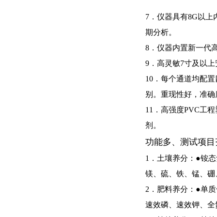
7．仪器具有
8G以上
期分析。
8．仪器内置新一代
9．高灵敏
7
寸及以上
10．每个通道均配
别。重现性好，准确
11．高强度
PVC
工程
剂。
功能多、测试项目
1．土壤养分：●铵
镁、硫、铁、锰、硼
2．肥料养分：●单
速效磷、速效钾、全