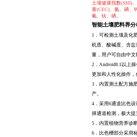
土壤健康指数(SHI)
量(CEC)、氮、
氟、钛、硒。
智能土壤肥料养分
1．可检测土壤及化
机质、酸碱度、含盐
量，
用户可自由中文
2．Android8.
更加和人性化操作，
3．内置测土配方施
产。
4．采用
6通道比色
择通道检测，
极大提
5．内置植物营养诊
6．比色槽部分采用