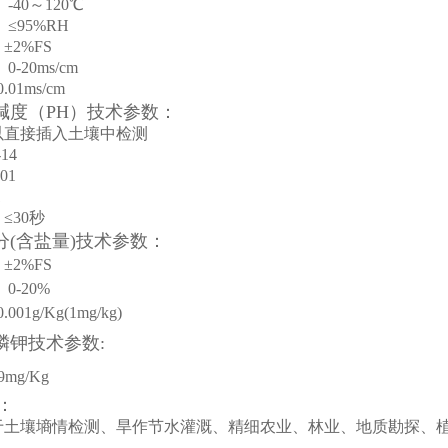
：
-40～120℃
≤95%RH
：
±2%FS
-20ms/cm
0.01ms/cm
酸碱度（PH）技术参数：
以直接插入土壤中检测
-14
.01
1
：
≤30秒
分
(含盐量)
技术参数：
：
±2%FS
0-20%
001g/Kg(1mg/kg)
磷钾技术参数:
9mg/Kg
：
于土壤墒情检测、旱作节水灌溉、精细农业、林业、地质勘探、