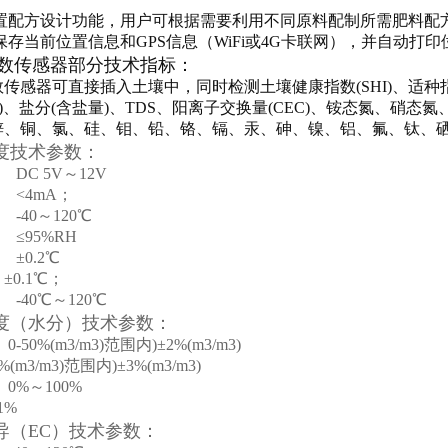
内置配方设计功能，用户可根据需要利用不同原料配制所需肥料配方
示保存当前位置信息和GPS信息（WiFi或4G卡联网），并自动打印
数传感器部分技术指标：
数传感器可直接插入土壤中，同时检测土壤健康指数
(SHI)、适
)、盐分(含盐量)、TDS、阳离子交换量(CEC)、
铵态氮、硝态氮
锌、铜、氯、硅、钼、铅、铬、镉、汞、砷、镍、铝、氟、钛、
度
技术参数：
：
DC 5V～12V
：
<4mA；
：
-40～120℃
：
≤95%RH
：
±0.2℃
±0.1℃；
：
-40℃～120℃
湿度（水分）
技术参数：
：
0-50%(m3/m3)范围内)±2%(m3/m3)
0%(m3/m3)范围内)±3%(m3/m3)
：
0%～100%
1%
导（EC）
技术参数：