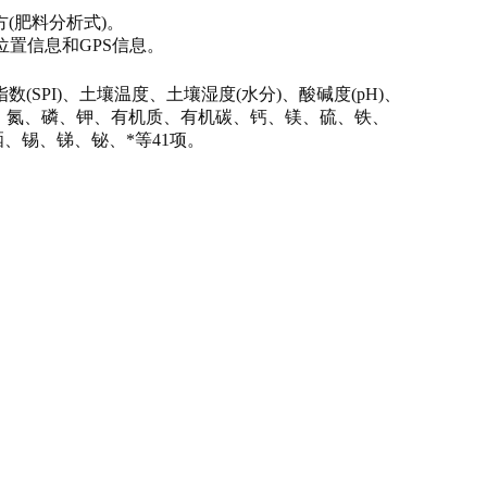
(肥料分析式)。
位置信息和GPS信息。
种指数(SPI)、土壤温度、土壤湿度(水分)、酸碱度(pH)、
、
氮、磷、钾、有机质、有机碳、钙、镁、硫、铁、
硒、
锡、锑、铋、*
等41
项。