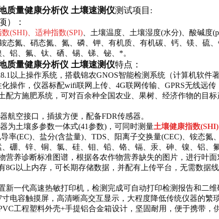
地质量健康分析仪 土壤速测仪
测试项目
:
1项）：
指数
(SHI)、适种指数(SPI)
、土壤温度、土壤湿度(水分)、酸碱度(p
C)、铵态氮、硝态氮、氮、磷、钾、有机质、有机碳、钙、镁、硫
镍、铝、氟、钛、硒、
锡、锑、铋、*
。
地质量健康分析仪 土壤速测仪
特点：
oid8.1以上操作系统，搭载锦农GNOS智能检测系统（计算机软件著作
化操作，仪器标配wifi联网上传、4G联网传输、GPRS无线远
测土配方施肥系统，可对百余种全国农业、果树、经济作物的目标
感器航空接口，插拔方便，配备FDR传感器。
感器为土壤多参数一体式(41
参数
)，可同时测量
土壤健康指数
(SH
电导率(EC)、盐分(含盐量)、TDS、阳离子交换量(CEC)、
铵态氮
锰、硼、锌、铜、氯、硅、钼、铅、铬、镉、汞、砷、镍、铝、
植物营养诊断标准图谱，根据各农作物营养缺失的图片，进行叶面
有
8G以上内存，可长期存储数据，并配有上传平台，无需数据
内置新一代高速热敏打印机，检测完成可自动打印检测报告和二维
7寸电容触摸屏，高清晰高交互显示，大程度降低传统仪器的繁
PVC工程塑料外壳+手提铝合金箱设计，坚固耐用，便于携带，