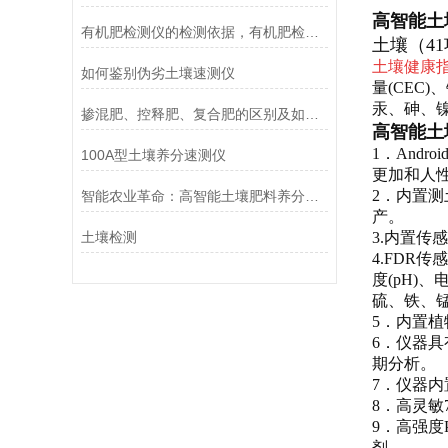
高智能土
有机肥检测仪的检测依据，有机肥检测仪测试准确吗？
土壤（
4
土壤健康
如何鉴别伪劣土壤速测仪
量(CE
汞、砷、
掺混肥、控释肥、复合肥的区别及如何检测
高智能土
1
．
Andr
100A型土壤养分速测仪
更加和人性
2．内置
智能农业革命：高智能土壤肥料养分检测仪的*
产。
土壤检测
3.内置传
4
.FDR传
度(pH)、
硫、铁、
5．内置
6
．仪器具
期分析。
7．仪器
8
．高灵敏
9
．高强度
剂。