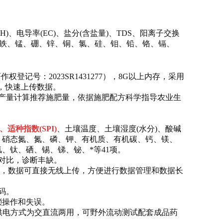
H)、电导率(EC)、盐分(含盐量)、TDS、阳离子交换
、铁、锰、硼、锌、铜、氯、硅、钼、铅、铬、镉、
权登记号：2023SR1431277），8G以上内存，采用
传，快速上传数据。
产量计算推荐施肥量，依据施肥配方科学指导农业生
I)、适种指数(SPI)
、土壤温度、土壤湿度(水分)、酸碱
、硝态氮、
氮、磷、钾、有机质、有机碳、钙、镁、
氟、钛、硒、
锡、锑、铋、*
等41项。
对比，诊断丰缺。
线，数据可直接无线上传，方便进行数据管理和数据长
码。
琐操作和失误。
供电方式为交直流两用，可野外流动测试配套成品药