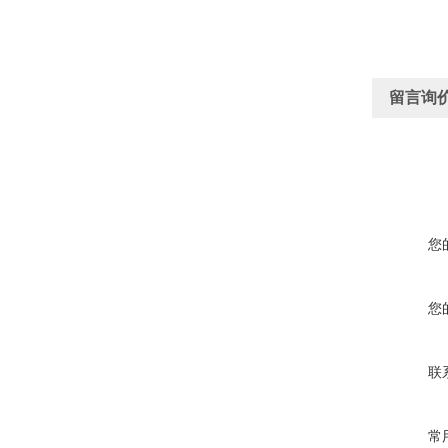
留言询
您
您
联
常