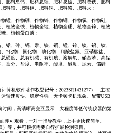
钼、肥料总钙、肥料总镁、肥料总硫、肥料总铁、肥料
、肥料铅、肥料砷、肥料镉、肥料铬、肥料汞；
作物锰、作物硼、作物锌、作物铜、作物氯、作物硅、
硫、植物全铁、植物全锰、植物全硼、植物全锌、植物
原糖、植物蛋白质；
、总铬、铅、砷、镉、汞、铁、铜、锰、锌、镍、铝、钛、
、*化物、氟化物、碘化物、硝酸盐氮、亚硝酸盐、
、总硬度、总有机碳、有机质、溶解氧、硝基苯、高锰
率、盐分、盐度、电阻率、酸度、碱度、尿素、偏硅
（计算机软件著作权登记号：2023SR1431277），主控
G），运转速度快、稳定性强，无卡顿卡机现象。配带USB
当前时间，高清晰高交互显示，大程度降低传统仪器的繁
界面即可观看，一对一指导教学，上手更快速简单。
33项）等，并可根据需要自行扩展检测项目。