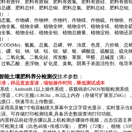
肥料有效锌、肥料有效铜、肥料有效氯、肥料有效硅、肥料有效
料总硼、肥料总锌、肥料总铜、肥料总氯、肥料总硅、肥料总钼
项）：
硝态氮、作物磷、作物钾、作物钙、作物镁、作物硫、作物铁、
植物全氮、植物全磷、植物全钾、植物全钙、植物全镁、植物全
物全氯、植物全硅、植物全钼、植物总糖量、植物淀粉、植物还
项）：
r)、COD(Mn)、氨氮、总氮、总磷、钾、浊度、色度、六价铬
镁、硼、钼、钠、锑、钴、钡、铍、银、磷酸盐、硫酸盐、硫化物
氯、二氧化氯、二氧化硅、挥发酚、苯胺、甲醛、总碱度（滴）
、过氧乙酸、悬浮物、矿化度、臭氧、阴离子表面活性剂、电导
。
智能土壤肥料养分检测仪
技术参数：
标准，样品直放直读
，
缩短操作时间，降低测试成本
作系统：Android8.1以上操作系统，搭载锦农GNOS智能检测系统
理器，CPU主频≥1.8Ghz，8G以上内存（存储可扩展至256
线接口，快速导出上传数据。
仪器采用高灵敏7寸电容触摸大屏幕中文汉字背光显示，实时显示
失误。可存储打印检测结果,具备历史数据查询打印功能。
仪器内置样品前处理步骤以及上机检测步骤操作视频，点击仪器主
器可检测土壤（比色48项+传感35项）、肥料（72项）、植物（