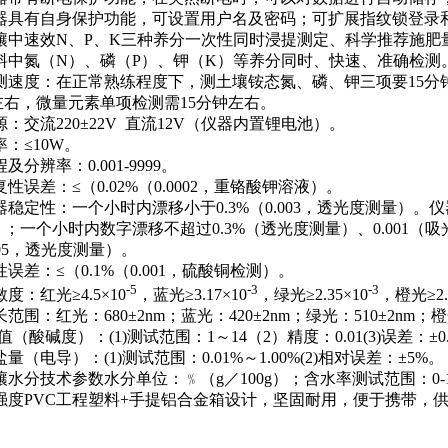
.仪器具有自身保护功能，可设置用户名及密码；可扩展指纹锁登
.土壤中速效N、P、K三种养分一次性同时浸提测定、科学推荐施
.肥料中氮（N）、磷（P）、钾（K）等养分同时、快速、准确检测
.检测速度：在正常熟练程度下，测土壤铵态氮、磷、钾三项要15分
左右，微量元素单项检测需15分钟左右。
电源：交流220±22V 直流12V（仪器内置锂电池）。
功率：≤10W。
程及分辨率：0.001-9999。
重复性误差：≤（0.02%（0.0002，重铬酸钾溶液）。
仪器稳定性：一个小时内漂移小于0.3%（0.003，透光度测量
；一个小时内数字漂移不超过0.3%（透光度测量）、0.001
.005，透光度测量）。
线性误差：≤（0.1%（0.001，硫酸铜检测）。
-5
-3
-3
敏度：红光≥4.5×10
，蓝光≥3.17×10
，绿光≥2.35×10
，橙光≥2.
波长范围：红光：680±2nm；蓝光：420±2nm；绿光：510±2nm；橙
PH值（酸碱度）：(1)测试范围：1～14（2）精度：0.01(3)误差：±0
含盐量（电导）：(1)测试范围：0.01%～1.00%(2)相对误差：±5%。
土壤水分技术参数水分单位：﹪（g／100g）；含水率测试范围：0-1
.高强度PVC工程塑料+手提铝合金箱设计，坚固耐用，便于携带