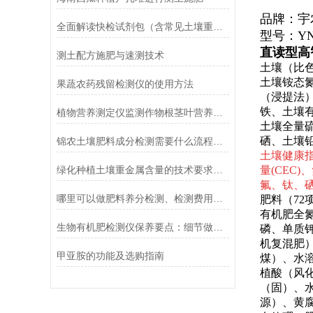
品牌：宇
全面解读快检试剂包（含常见土壤重金属快检）是什么？
型号：YN
直读型高
测土配方施肥与速测技术
土壤（比色
土壤铵态
果蔬农药残留检测仪的使用方法
（浸提法
铁、土壤
植物营养测定仪监测作物根茎叶营养元素需求
土壤全量
硒、土壤
锦农土壤肥料成分检测需要什么流程？如何取土，怎么收费？
土壤健康指
量(CE
绿化种植土壤重金属含量的技术要求及检测仪器
氟、钛、
哪里可以做肥料养分检测、检测费用多少？
肥料（72
有机肥全
生物有机肥检测仪保养要点：细节做对，省心又耐用
磷、单质
机复混肥
甲亚胺的功能及选购指南
煤）、水
植酸（风
（固）、
源）、黄