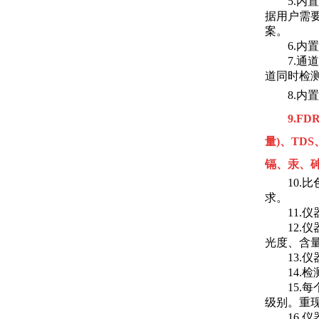
5.
据用户需
案。
6.
7.
道同时检
8.
内置
9.
FD
量)、TD
镉、汞、
10
求。
11.
12
光度、含量
13
14
15
级别。重
16