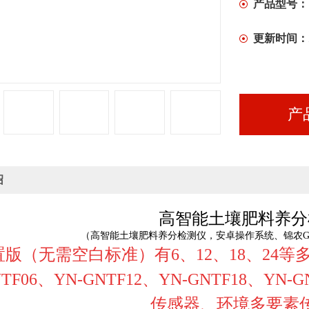
产品型号：
更新时间：
产
绍
高智能土壤肥料养分
（高智能土壤肥料养分检测仪，安卓操作系统、锦农G
置版（无需空白标准）
有6、12、18、24
NTF06、
YN-
GNTF
12
、
YN-
GNTF
18、
YN-
G
传感器、环境多要素