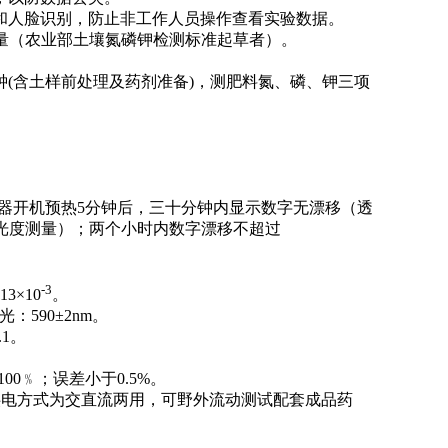
录和人脸识别，防止非工作人员操作查看实验数据。
肥量（农业部土壤氮磷钾检测标准起草者）。
。
钟(含土样前处理及药剂准备)，测肥料氮、磷、钾三项
）。仪器开机预热5分钟后，三十分钟内显示数字无漂移（透
（吸光度测量）；两个小时内数字漂移不超过
-3
13×10
。
光：590±2nm。
.1。
00﹪；误差小于0.5%。
，供电方式为交直流两用，可野外流动测试配套成品药