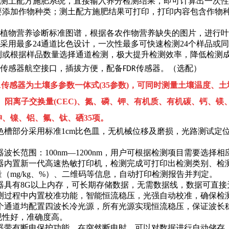
内置测土配方施肥系统，直接输入养分检测结果，即可计算出一次性
要添加作物种类；测土配方施肥结果可打印，打印内容包含作物
内置植物营养诊断标准图谱，根据各农作物营养缺失的图片，进行
通道采用最多24通道比色设计，一次性最多可快速检测24个样品或
测或根据样品数量选择通道检测，极大提升检测效率，降低检测
传感器航空接口，插拔方便，配备
传感器。
（选配）
FDR
R传感器为土壤多参数一体式(35参数)，
可同时测量土壤温度、土壤湿
S、阳离子交换量(CEC)、氮、磷、钾、有机质、有机碳、钙、
砷、镍、铝、氟、钛、硒
35项
。
.比色槽部分采用标准1cm比色皿，无机械位移及磨损，光路测试
仪器波长范围：100nm—1200nm，用户可根据检测项目需要选择
.仪器内置新一代高速热敏打印机，检测完成可打印出检测类别、
（mg/kg、%）、二维码等信息，自动打印检测报告并判定。
.仪器具有8G以上内存，可长期存储数据，无需数据线，数据可直
.检测过程中内置校准功能，智能恒流稳压，光强自动校准，确保检
.每个通道均配置四波长冷光源，所有光源实现恒流稳压，保证波长
现性好，准确度高。
.仪器带有断电保护功能，在突然断电时，可以对数据进行自动储存