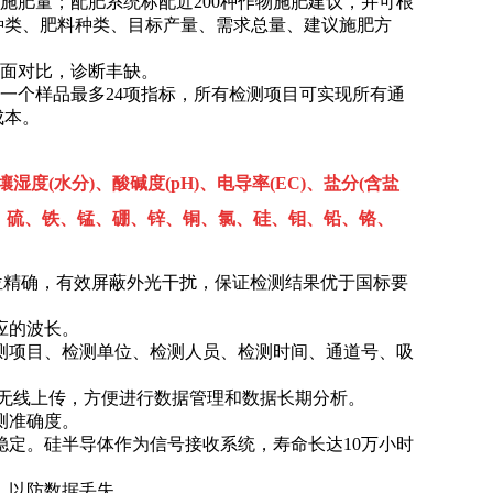
施肥量；配肥系统标配近200种作物施肥建议，并可根
种类、肥料种类、目标产量、需求总量、建议施肥方
叶面对比，诊断丰缺。
同一个样品最多24项指标，所有检测项目可实现所有通
成本。
度(水分)、酸碱度(pH)、电导率(EC)、盐分(含盐
镁、硫、铁、锰、硼、锌、铜、氯、硅、钼、铅、铬、
定位精确，有效屏蔽外光干扰，保证检测结果优于国标要
相应的波长。
检测项目、检测单位、检测人员、检测时间、通道号、吸
接无线上传，方便进行数据管理和数据长期分析。
测准确度。
稳定。硅半导体作为信号接收系统，寿命长达10万小时
，以防数据丢失。