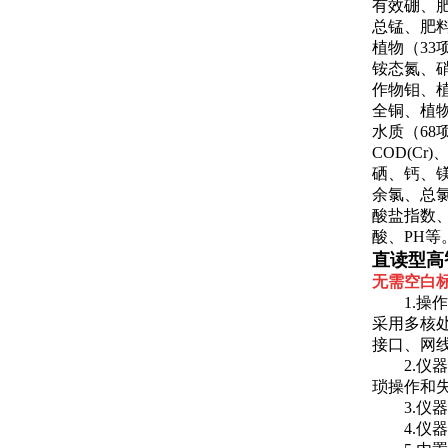
有效硼、
总锰、肥
植物（33
铵态氮、
作物钼、
全铜、植
水质（68
COD(C
硒、钙、
余氯、总
酸盐指数
酸、PH等
直读型高
无需空白
1.操
采用多核处
接口、网
2.
琐操作和
3.
4.仪