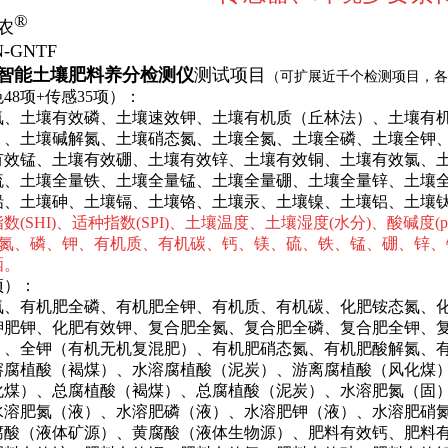
®
农
-GN
TF
智能土壤肥料养分检测仪
测试项目
（可扩展近千个检测项目，各
48项+传感35项）：
氮、土壤有效磷、土壤速效钾、土壤有机质（丘林法）、土壤有
）、土壤碱解氮、土壤硝态氮、土壤全氮、土壤全磷、土壤全钾
有效锰、土壤有效硼、土壤有效锌、土壤有效铜、土壤有效氯、
硫、土壤全量铁、土壤全量锰、土壤全量硼、土壤全量锌、土壤
铅、土壤砷、土壤镉、土壤铬、土壤汞、土壤镍、土壤铝、土壤
数(SHI)、适种指数(SPI)、土壤温度、土壤湿度(水分)、酸碱度(
C)、氮、磷、钾、有机质、有机碳、钙、镁、硫、铁、锰、硼、锌
硒。
项）：
氮、有机肥全磷、有机肥全钾、有机质、有机碳、化肥铵态氮、
钾肥钾、化肥有效钾、复合肥全氮、复合肥全磷、复合肥全钾、
）、全钾（有机无机复混肥）、有机肥硝态氮、有机肥酸解氮、
溶腐植酸（褐煤）、水溶腐植酸（泥炭）、游离腐植酸（风化煤
化煤）、总腐植酸（褐煤）、总腐植酸（泥炭）、水溶肥氮（固
水溶肥氮（液）、水溶肥磷（液）、水溶肥钾（液）、水溶肥硝
腐酸（液体矿源）、黄腐酸（液体生物源）、肥料有效钙、肥料