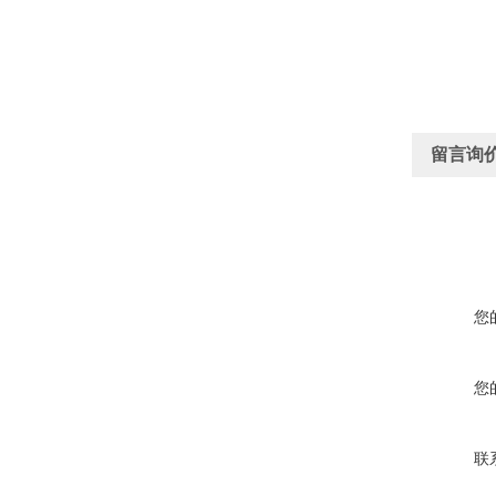
留言询
您
您
联