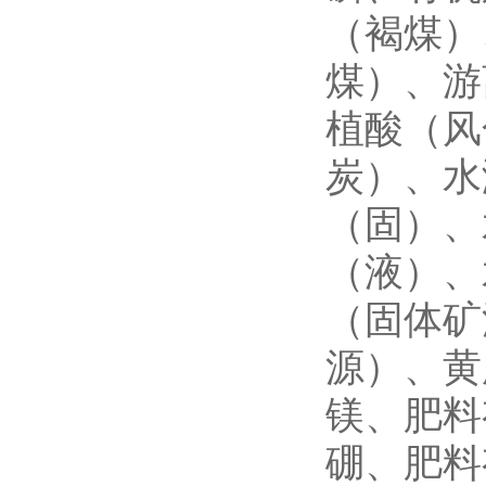
（褐煤）
煤）、游
植酸（风
炭）、水
（固）、
（液）、
（固体矿
源）、黄
镁、肥料
硼、肥料