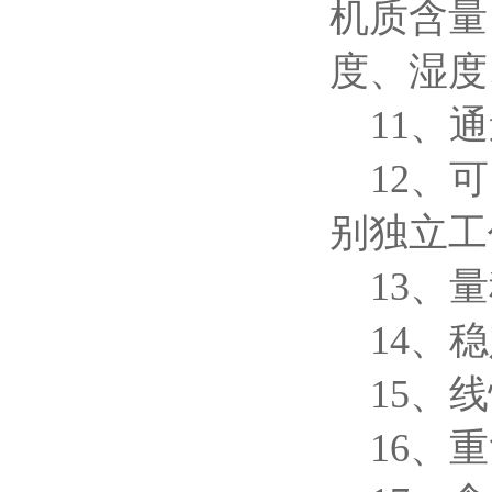
机质含量
度、湿度
11、
12、
别独立工
13、量
14、
15、线
16、