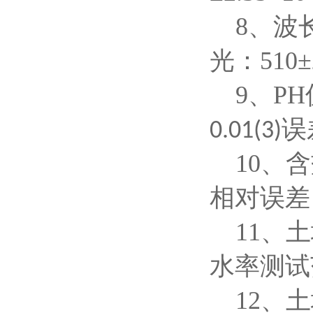
8、波
光：510±
9、PH
误
0.01(3)
10、
相对误差
11、
水率测试范
12、