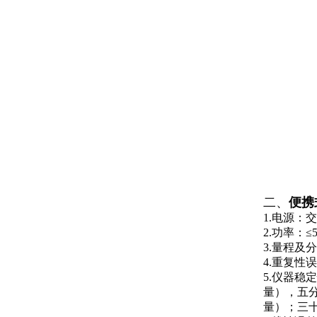
二、
便携
1.电源：
2.
功率：
≤
3.
量程及分
4.
重复性误
5.
仪器稳定
量），五
量）；三