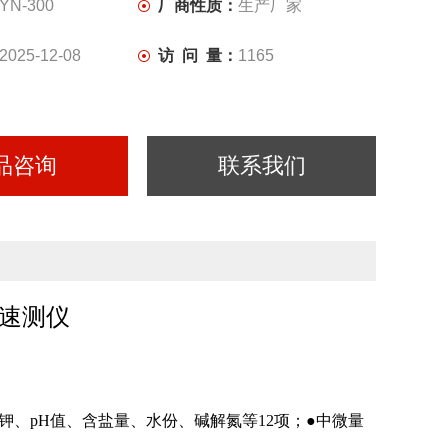
YN-300
厂商性质：
生产厂家
2025-12-08
访 问 量：
1165
品咨询
联系我们
速测仪
钾、
pH
值、含盐量、水份、碱解氮等12项；
●
中微量