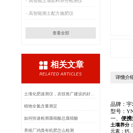
高智能土壤肥料养分检测仪
高智能测土配方施肥仪
查看全部
相关文章
RELATED ARTICLES
详情介
土壤化肥速测仪，农技推广建设的好帮手
品牌：宇
植物全氮含量测定
型号：YN-
一、
便携
如何快速检测腐殖酸总腐殖酸
土壤养分
养殖厂鸡粪有机肥怎么检测
元素：钙