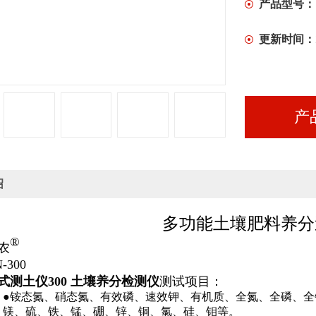
产品型号：
更新时间：
产
绍
多功能土壤肥料养分
®
农
300
式测土仪300 土壤养分检测仪
测试项目：
：
●铵态氮、硝态氮、有效磷、速效钾、有机质、全氮、全磷、全
、镁、硫、铁、锰、硼、锌、铜、氯、硅、钼等。