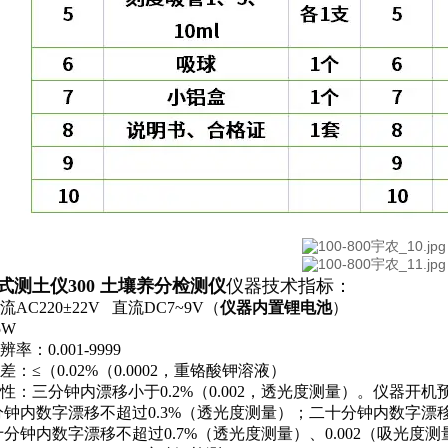
式测土仪300 土壤养分检测仪
仪器技术指标：
交流AC
220±22V
直流DC
7
~
9V
（
仪器内置锂电池
）
5W
辨率：
0.001-9999
差：
≤（0.02%
（
0.0002
，重铬酸钾溶液）
性：三分钟内漂移小于
0.2%
（
0.002
，透光度测量）。仪器开机
分钟内数字漂移不超过
0.3%
（透光度测量）；二十分钟内数字漂
十分钟内数字漂移不超过
0.7%
（透光度测量）、
0.002
（吸光度测