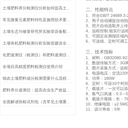
土壤肥料养分检测仪分析如何提高土壤肥力？
二、性能特点
1、符合GB/T 2468
常见微量元素肥料特性及施用技术要点歌
2、孢子自动捕捉自动拍
3、照片自动选取并上
4、远程控制:能实行远
土壤生态与修复研究所实验室设备配置清单
5、可固定在测报区域内
6、可连续、定时可调
土壤有机肥料检测分析实验室建设全套仪器设备方案
三、技术指标
化肥速测仪（检测仪）和肥料速测仪（检测仪）的区别？
1、材料：GB32080-9
2、数据传输方式：3G
全项目高精度肥料检测仪使用介绍
3、图片采集方式：远
4、电源电压：交流220V
锦农土壤肥料成分检测需要什么流程？如何取土，怎么收费？
5、功率：180W
6、定时：可设10个时
7、载玻片：一次可以添
肥料养分速测仪：提高农业生产效益的利器
8、集气口风速：0.3～5 
9、载玻片规格：长：76.
全面解读快检试剂包（含常见土壤重金属快检）是什么？
10、绝缘电阻：≥2.5M
11、设计寿命：5年