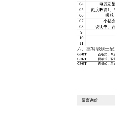
04
电源适
05
刻度吸管1、5
06
吸球
07
小铝
08
说明书、
9
10
11
六、高智能测土配
GP01T
面板式，单
GP02T
面板式，双
GP03T
面板式，单
留言询价