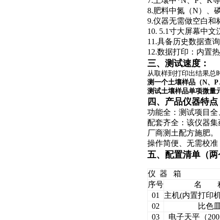
7.土壤中*N、P、
8.肥料中氮（N）
9.仪器无需做空白
10. 5.1寸大屏
11.具备历史数据
12.数据打印：内
三、测试速度：
从取样到打印出结果总
测一个土壤样品（N、P
测试土壤样品单项微量元
四、产品仪器特点
功能全：测试项目全
配套齐全：该仪器集
厂商测土配方施肥。
操作简便、无需校准
五、配置清单（两
仪 器 箱
序号
名 
01
主机(内置打印
02
比色
03
电子天平（200g/