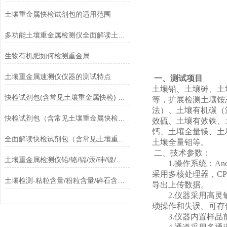
土壤重金属快检试剂包的适用范围
多功能土壤重金属检测仪全面解读土壤污染物种类与来源
生物有机肥如何检测重金属
土壤重金属速测仪仪器的测试特点
一、测试项目
土壤铅、土壤砷、土
快检试剂包(含常见土壤重金属快检) 项目参数有哪些？
等，扩展检测土壤铵
法）、土壤有机碳（
快检试剂包（含常见土壤重金属快检）如何检测六价铬？
效硫、土壤有效铁、
钙、土壤全量镁、土
全面解读快检试剂包（含常见土壤重金属快检）是什么？
土壤全量钼等。
二、技术参数：
土壤重金属检测仪铅/铬/镉/汞/砷/镍/铝/氟/钛/硒
1.操作系统：An
采用多核处理器，CP
土壤检测-粘粒含量/粉粒含量/碎石含量/Caco3
导出上传数据。
2.仪器采用高
琐操作和失误。可存
3.仪器内置样