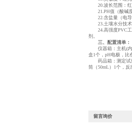
20.波长范围：红光
21.PH值（酸碱度
22.含盐量（电导
23.土壤水分技
24.高强度P
剂。
三、配置清单：
仪器箱：主机(内
盒1个，pH电极，比
药品箱：测定试剂
筒（50mL）1个，
留言询价