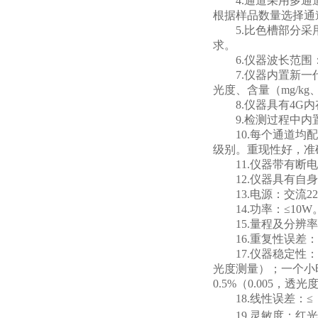
4.通道采用多
根据样品数量选择通
5.比色槽部分
求。
6.仪器波长范围
7.仪器内置新
光度、含量（mg/k
8.仪器具有4
9.检测过程中
10.每个通道
级别。重现性好，准
11.仪器带有
12.仪器具有
13.电源：交流2
14.功率：≤10W
15.量程及分辨率：0
16.重复性误差：
17.仪器稳定性
光度测量）；一个小时
0.5%（0.005，透
18.线性误差：≤
19.灵敏度：红光≥