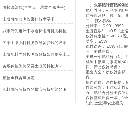
一、
水溶肥叶面肥检测
快检试剂包(含常见土壤重金属快检) 项目参数有哪些？
肥料养分：● 单质化肥
质等以及钙、镁、硫、
土壤墒情监测仪采购技术要求
二、 技术指标：
分辨率： 0.001-9999
城市污泥落叶下水道标准有机肥料检测实验室设备配置（5G旗舰版）
重复性误*： ≤0.5（
仪器稳定性： ≤0.5（
功率： ≤5W
关于土壤肥料检测仪器多少钱的详细解说
线性误差； ≤3%（硫 
三、测试速度：
土壤肥料养分检测仪分析如何提高土壤肥力？
测试一个肥料样（N、P、
检测中微量元素每项≤0.
黄瓜种植为何需要土壤肥料检测？
四、产品仪器特点：
配套齐全：该仪器集药
假。
植物全氮含量测定
操作简便、速度快捷，
性能可靠：工作稳定性优
肥料成分分析仪的核心分析功能如下
五、肥料养分检测仪售
仪器整机质保一年，*
*提供土肥等农业相关！