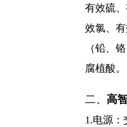
有效硫、
效氯、有
（铅、铬
腐植酸。
二、
高智
1.
电源：