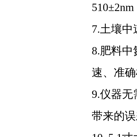
510
±
2nm
7.
土壤中
8.
肥料中
速、准确
9.
仪器无
带来的误