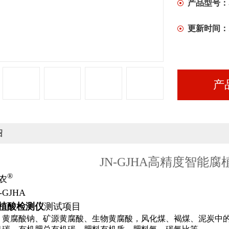
检测结果准
产品型号：
更新时间：
产
绍
JN-GJHA高精度智能
®
农
-GJHA
植酸检测仪
测试项目
、黄腐酸钠、矿源黄腐酸、生物黄腐酸，风化煤、褐煤、泥炭中