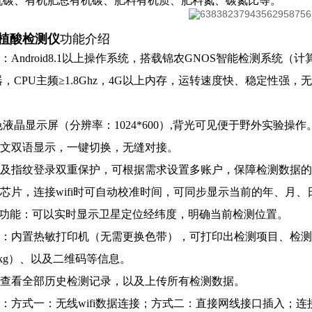
机碳、有机肥总有机碳、肥料有机质、肥料氮、碳氮比等。
植酸检测仪
功能介绍
：Android8.1以上操作系统，搭载锦农GNOS智能检测系统（计算
，CPU主频≥1.8Ghz，4G以上内存，运转速度快、稳定性强
。
寸彩色液晶显示屏（分辨率：
1024*600
）
,
背光可见便于野外实验操作
文双语显示，一键切换，无缝对接。
登录及指纹登录双重保护，可根据需求设置多账户，保障检测数据
钟芯片，连接
wifi
时可自动校准时间，可同步显示当前的年、月、
定位功能：可以实时显示卫星定位经纬度，明确当前检测位置。
打印：内置热敏打印机（无需更换色带），可打印出检测项目、检
kg
）、以及二维码等信息。
支持查看全部历史检测记录，以及上传所有检测数据。
接：方式一：无线
wifi
数据连接；方式二：直接网线接口插入；连