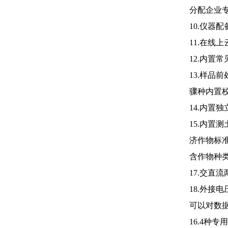
分配企业
10.仪器配
11.在
12.内置
13.样
骤种内置
14.内
15.内
济作物标
含作物种
17.交直
18.外
可以对数
16.4种