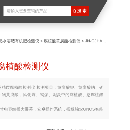
肥水溶肥有机肥检测仪
>
腐植酸黄腐酸检测仪
> JN-GJHA高精度腐植酸检测仪
腐植酸检测仪
高精度腐植酸检测仪 检测项目：黄腐酸钾、黄腐酸钠、矿
生物黄腐酸，风化煤、褐煤、泥炭中的腐植酸、总腐植酸
7寸电容触摸大屏幕，安卓操作系统，搭载锦农GNOS智能
算机软件著作权登记号：2023SR1431277），4通道比色
长自主选择；通道专项专检，避免不同光源相互影响，确保