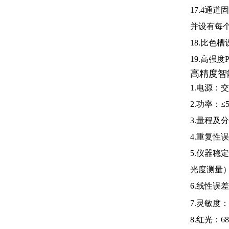
17.4
并设有每
18.比色
19.高强度
高精度智
1.电源：
2.功率：≤
3.量程及
4.重复性误
5.仪器
光度测量
6.线性误差
7.灵敏度
8.红光：
68