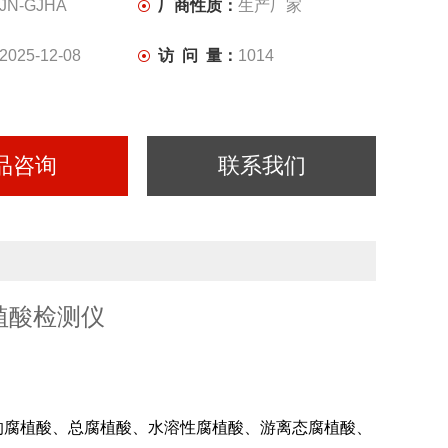
确。
JN-GJHA
厂商性质：
生产厂家
2025-12-08
访 问 量：
1014
品咨询
联系我们
腐植酸检测仪
的腐植酸、总腐植酸、水溶性腐植酸、游离态腐植酸、