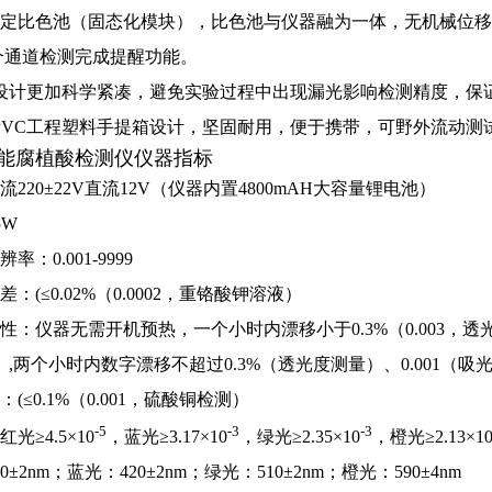
通道固定比色池（固态化模块），比色池与仪器融为一体，无机械位
个通道检测完成提醒功能。
槽设计更加科学紧凑
，避免实验过程中出现漏光影响检测精度，保
PVC
工程塑料手提箱设计，坚固耐用，便于携带，可野外流动测
能腐植酸检测仪仪器指标
交流
220
±
22V
直流
12V
（仪器内置
4800mAH
大容量锂电池）
5W
分辨率：
0.001-9999
差：(≤
0.02%
（
0.0002
，重铬酸钾溶液）
稳定性：仪器无需开机预热，一个小时内漂移小于
0.3%
（
0.003
，透
）
,
两个小时内数字漂移不超过
0.3%
（透光度测量）、
0.001
（吸
：(≤
0.1%
（
0.001
，硫酸铜检测）
-5
-3
-3
：红光≥
4.5
×
10
，
蓝光≥
3.17
×
10
，
绿光≥
2.35
×
10
，
橙光≥
2.13
×
1
0
±
2nm；
蓝光：
420
±
2nm；
绿光：
510
±
2nm
；橙光：
590
±
4nm