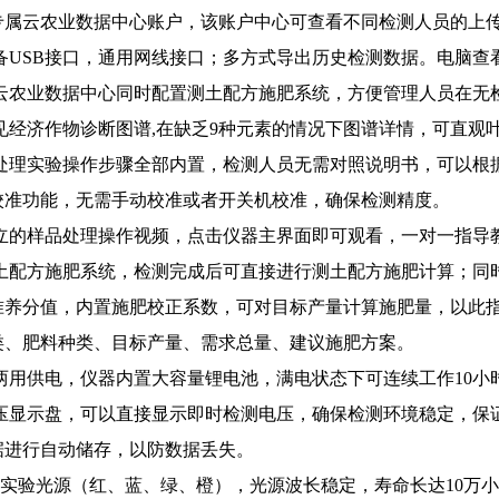
专属云农业数据中心账户，该账户中心可查看不同检测人员的上
备
USB
接口，通用网线接口；多方式导出历史检测数据。电脑查
线上云农业数据中心同时配置测土配方施肥系统，方便管理人员在
常见经济作物诊断图谱
,
在缺乏
9
种元素的情况下图谱详情，可直观
品前处理实验操作步骤全部内置，检测人员无需对照说明书，可以
校准功能，无需手动校准或者开关机校准，确保检测精度。
置独立的样品处理操作视频，点击仪器主界面即可观看，一对一指导
置测土配方施肥系统，检测完成后可直接进行测土配方施肥计算；
准养分值，内置施肥校正系数，可对目标产量计算施肥量，以此
类、肥料种类、目标产量、需求总量、建议施肥方案。
流两用供电，仪器内置大容量锂电池，满电状态下可连续工作
10
小
接电压显示盘，可以直接显示即时检测电压，确保检测环境稳定，
据进行自动储存，以防数据丢失。
专用实验光源（红、蓝、绿、橙），光源波长稳定，寿命长达
10
万小