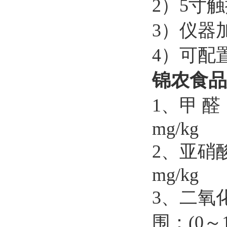
2）5寸
3）仪器
4）可配
锦农
食品
1、甲 醛
mg/kg
2、亚硝酸
mg/kg
3、二氧化
围：(0～10