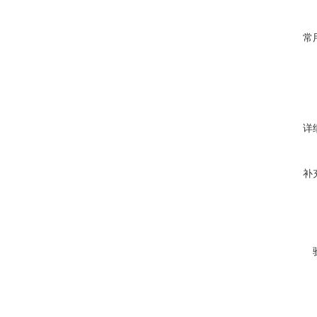
常
详
补