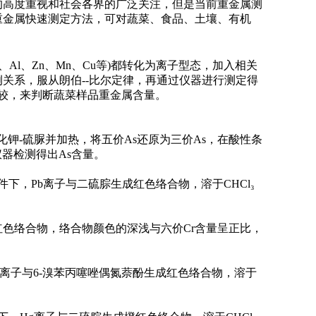
的高度重视和社会各界的广泛关注，但是当前重金属测
重金属快速测定方法，可对蔬菜、食品、土壤、有机
e、Al、Zn、Mn、Cu等)都转化为离子型态，加入相关
关系，服从朗伯--比尔定律，再通过仪器进行测定得
较，来判断蔬菜样品重金属含量。
加入*化钾-硫脲并加热，将五价As还原为三价As，在酸性条
仪器检测得出As含量。
性条件下，Pb离子与二硫腙生成红色络合物，溶于CHCl₃
红色络合物，络合物颜色的深浅与六价Cr含量呈正比，
下，Cd离子与6-溴苯丙噻唑偶氮萘酚生成红色络合物，溶于