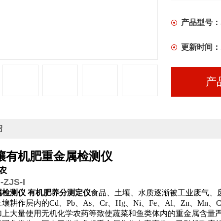
产品型号：
更新时间：
产
绍
壤有机肥重金属检测仪
农
ZJS-I
属检测仪 有机肥养分测定仪
食品、土壤、水质逐渐被工业废气、
壤耕作层内的Cd、Pb、As、Cr、Hg、Ni、Fe、Al、Zn、
加上大量使用无机化学农药等致使蔬菜和鱼类体内的重金属含量