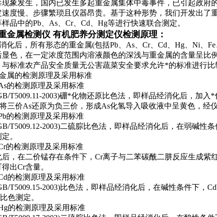
毒现象发生，国内已发生多起重金属集体中毒事件，已引起政府
定速度慢、步骤繁琐且仪器昂贵。基于这种形势，我们开发出了
样品中的Pb、As、Cr、Cd、Hg等进行快速联合测定。
重金属检测仪 有机肥养分测定仪
检测原理：
经消化后，所有形态的重金属(包括Pb、As、Cr、Cd、Hg、Ni、F
后显色，在一定浓度范围内溶液颜色的深浅与重金属的含量呈比例
，与标准农产品安全质量无公害蔬菜安全要求允许*的标准进行比
重金属的检测原理及采用标准
As的检测原理及采用标准
GB/T5009.11-2003)硼*化物还原比色法，即样品经消化后，
4将三价As还原为负三价，形成As化氢导入吸收液中呈黄色，经
Pb的检测原理及采用标准
GB/T5009.12-2003)二硫腙比色法，即样品经消化后，在弱碱
测定。
Cr的检测原理及采用标准
化后，在二价锰存在条件下，Cr离子与二苯碳酰二肼反应生成紫
得出Cr含量。
Cd的检测原理及采用标准
GB/T5009.15-2003)比色法，即样品经消化后，在碱性条件
后，比色测定。
Hg的检测原理及采用标准