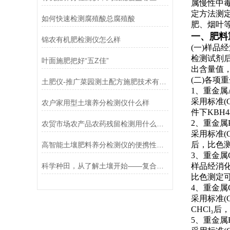
属慢性中
定方法测
如何快速检测腐殖酸总腐殖酸
肥、烟叶等
一、
肥料
锦农有机肥检测仪怎么样
(一)样品
检测试剂
叶面施肥把好“五Z佳”
出含量值
(二)各项
土肥仪-推广菜园测土配方施肥技术有何意义？
1、重金属
采用标准(
农户家用型土壤养分检测仪什么样
件下KBH
2、重金属
农贸市场农产品农药残留检测用什么仪器好
采用标准(
后，比色
高智能土壤肥料养分检测仪的便携性为农民带来了极大的方便
3、重金属
科学种田，从了解土壤开始——复合肥检测仪解析
样品经消
比色测定可
4、重金属
采用标准(
CHCl₃
5、重金属