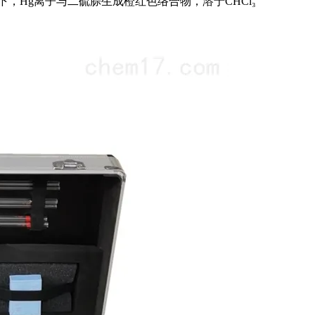
条件下，Hg离子与二硫腙生成橙红色络合物，溶于CHCl₃