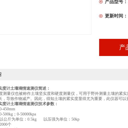
产品型号：
更新时间：
产
绍
简述：
实度计土壤墒情速测仪
测量仪也被称作土壤坚实度和硬度测量仪，可用于野外测量土壤的紧实
长，导致作物减产。因此，得知土壤的紧实度显得尤为重要，此仪器可以
技术参数：
实度计土壤墒情速测仪
0-450mm
00kg；0-50000kpa
以公斤为单位：0.5kg 以压强为单位：50kp
：2000个