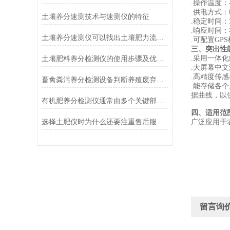
.操作温度：
.供电方式
土壤养分速测技术与速测仪的特征
.稳定时间
.响应时间
土壤养分速测仪可以找出土壤肥力流失原因
.可配置GPS
三、突出性
土壤肥料养分检测仪的使用步骤及优缺点讲解
.采用一体
.大屏幕中
.
高精度传感
畜禽粪污养分检测设备判断养殖废弃物还田利用标准
.能存储各
据曲线，以
有机肥养分检测仪通常由多个关键部件组成
四、适用范
选择土肥仪时为什么还要注重售后服务？
广泛
应用于
留言询