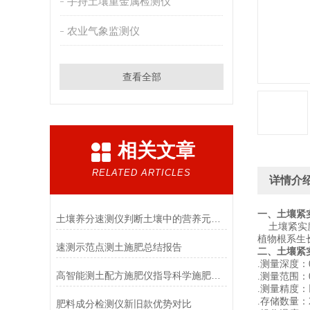
手持土壤重金属检测仪
农业气象监测仪
查看全部
相关文章
RELATED ARTICLES
详情介
一、
土壤紧
土壤养分速测仪判断土壤中的营养元素是否过量
土壤紧实度
植物根系生
速测示范点测土施肥总结报告
二、
土壤紧
.测量深度：
高智能测土配方施肥仪指导科学施肥技巧生长效果好
.测量范围：0-5
.测量精度：
.存储数量
肥料成分检测仪新旧款优势对比