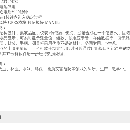
-20℃-70℃
：电池供电
：通电后约10秒钟；
：在1秒钟内进入稳定过程；
模块,GPRS模块,短信模块,MAX485
能：
化结构设计，集液晶显示仪表+传感器+便携手提箱合成在一个便携式手提
文液晶显示，可实时显示测量值、组数、低电压示警，存储数据等，便于野
器，封装、手柄、测量杆采用优质不锈钢材料。坚固耐用、*生锈。
个点的土壤测量值，上位机软件功能*，
随时可以
通过USB接口将记录中的
供其它分析软件进一步进行数据处理。
围：
农业、林
业
、水利、环保、地质灾害预防等领域的科研、生产、教学中
。
价